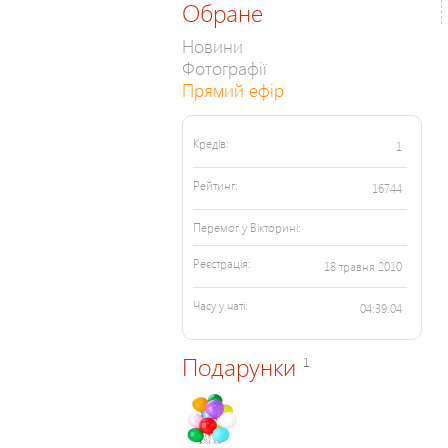
Обране
Новини
Фотографії
Прямий ефір
Кредів:
1
Рейтинг:
16744
Перемог у Вікторині:
Реєстрація:
18 травня 2010
Часу у чаті:
04:39:04
Подарунки
1