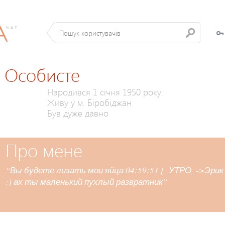
Особисте
Народився 1 січня 1950 року.
Живу у м. Біробіджан
Був дуже давно
Про мене
“Вы будете лизать мои яйца 04:59:51 [_УТРО_->Эри
:) ах ты маленький пухлый развратник”