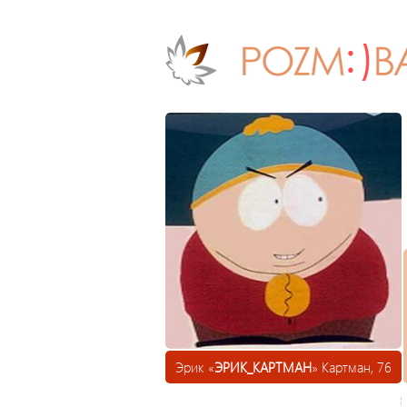
Эрик «
ЭРИК_КАРТМАН
» Картман, 76