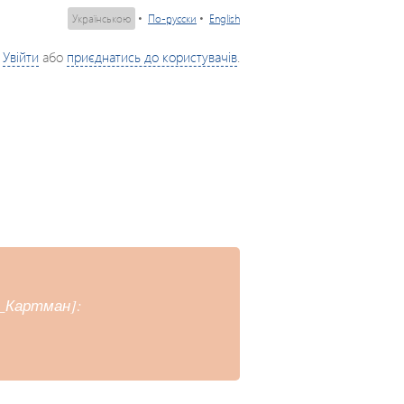
Українською
•
По-русски
•
English
Увійти
або
приєднатись до користувачів
.
к_Картман]: