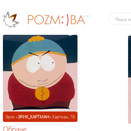
Эрик «
ЭРИК_КАРТМАН
» Картман, 76
Обране