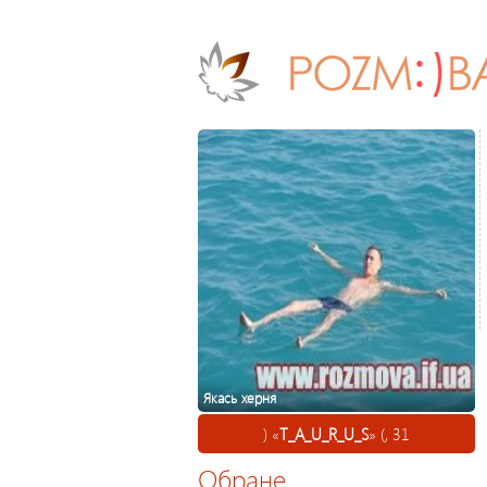
Якась херня
) «
T_A_U_R_U_S
» (, 31
Обране