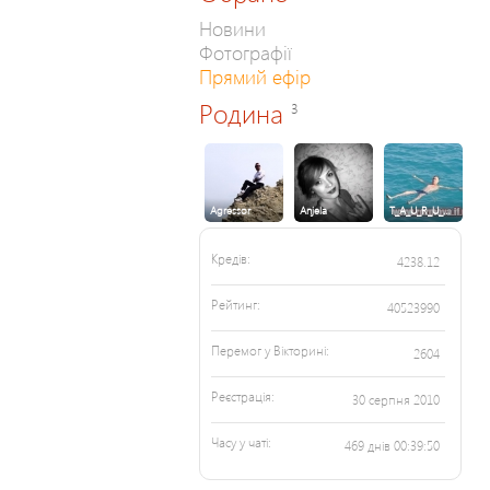
Новини
Фотографії
Прямий ефір
Родина
3
Agressor
Anjela
T_A_U_R_U_…
Кредів:
4238.12
Рейтинг:
40523990
Перемог у Вікторині:
2604
Реєстрація:
30 серпня 2010
Часу у чаті:
469 днів 00:39:50