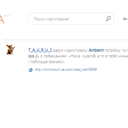
T_A_U_R_U_S
дарує користувачу
Ambient
потрібну та 
хуа ;)
» з побажанням: «Ніхуа -хуасобі а то в тебе нин
і побільше бажаю)».
http://rozmova.in.ua/users/read_wall/38068