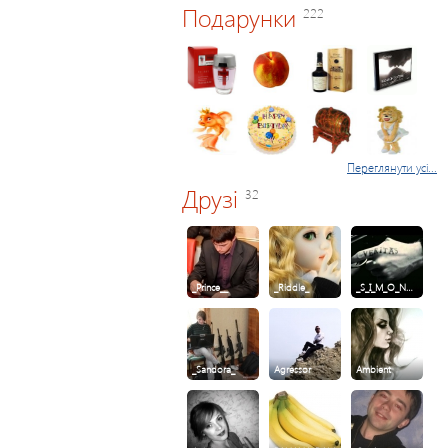
Подарунки
222
Переглянути усі...
Друзі
32
_Prince__
_Riddle_
_S_I_M_O_N…
_Sandora_
Agressor
Ambient