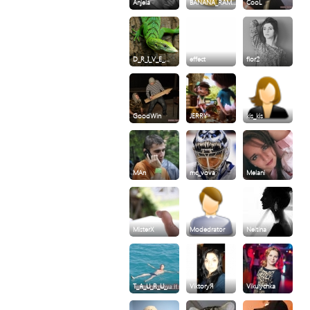
Anjela
BANANA_RAM…
CooL
D_R_I_V_E_…
effect
flor2
GoodWin
JERRY
kis_kis
MAn
mc_vova
Melani
MisterX
Modedrator
Neitina
T_A_U_R_U_…
ViktoryЯ
Vikulychka