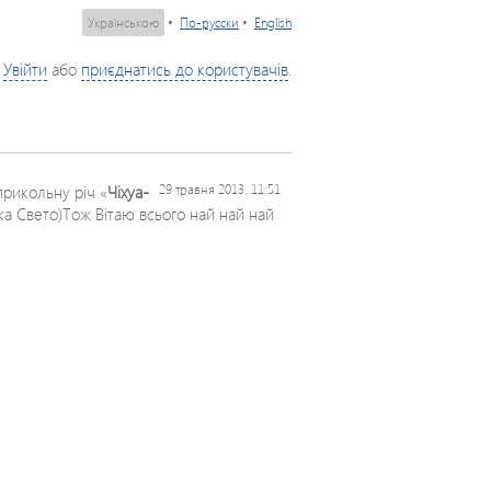
Українською
•
По-русски
•
English
Увійти
або
приєднатись до користувачів
.
прикольну річ «
Чіхуа-
29 травня 2013, 11:51
ька Свето)Тож Вітаю всього най най най