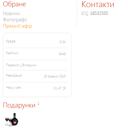
Контакти
Обране
Новини
ICQ:
18532505
Фотографії
Прямий ефір
Кредів:
0.04
Рейтинг:
6449
Перемог у Вікторині:
Реєстрація:
18 травня 2010
Часу у чаті:
01:47:29
Подарунки
1