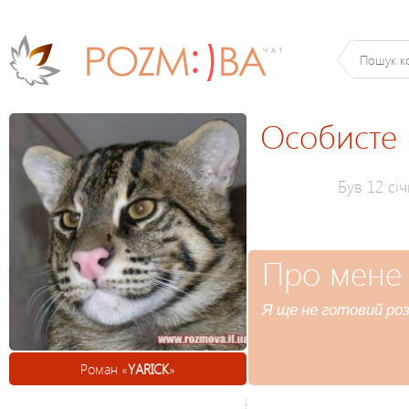
Особисте
Був 12 січ
Про мене
Я ще не готовий роз
Роман «
YARICK
»