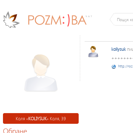
koliysuk
пи
++++++++
http://ro
Коля «
KOLIYSUK
» Коля, 39
Обране