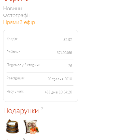
Новини
Фотографії
Прямий ефір
Кредів:
32.32
Рейтинг:
37450466
Перемог у Вікторині:
26
Реєстрація:
20 травня 2010
Часу у чаті:
433 днів 10:54:26
Подарунки
2
9