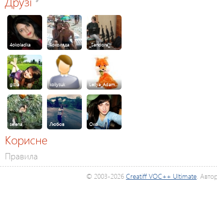
Друзі
4okoladka
4околяда
_Sandora_
gizia
koliysuk
Lesya_Adam…
selena
Любов
Оксі
Корисне
Правила
© 2003-2026
Creatiff VOC++ Ultimate
. Авто