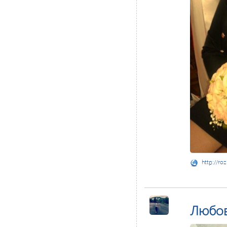
http://ro
Любо