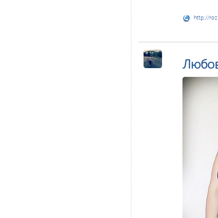
http://ro
Любо