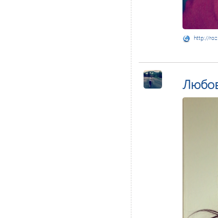
http://ro
Любо