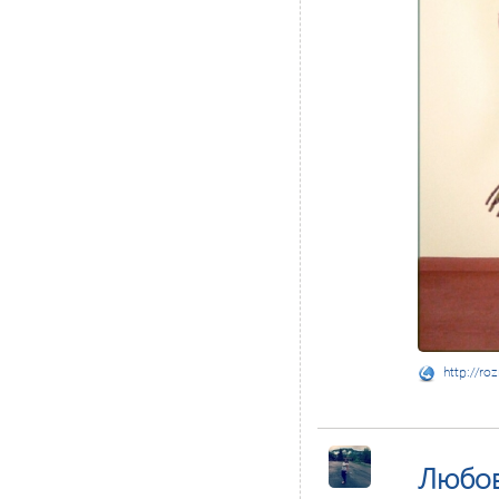
http://ro
Любо