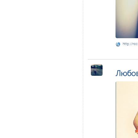
http://ro
Любо