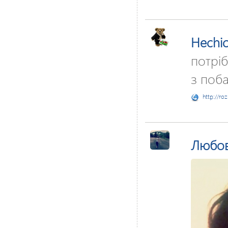
Hechi
потріб
з поба
http://ro
Любо