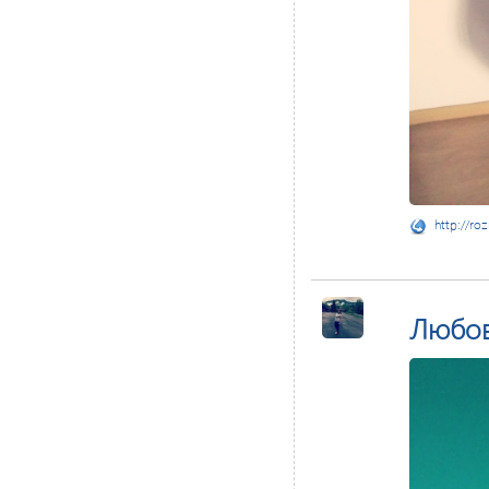
http://ro
Любо