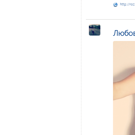
http://ro
Любо