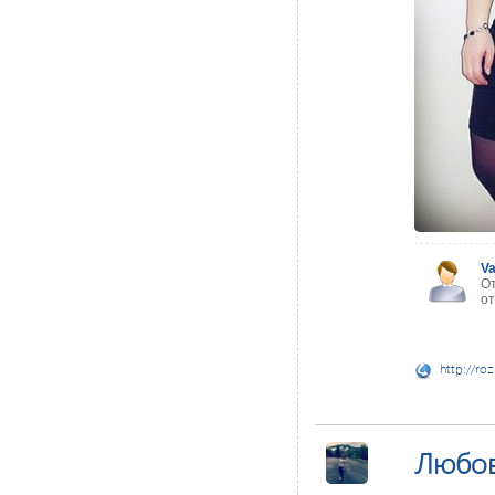
Va
От
о
http://ro
Любо