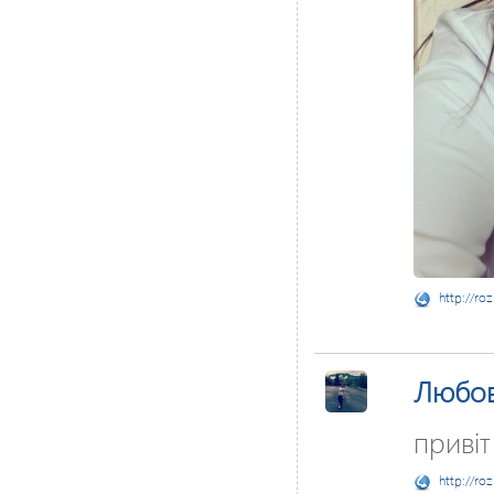
http://ro
Любо
привіт
http://ro