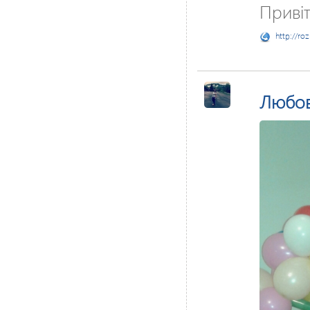
Приві
http://ro
Любо