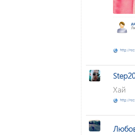
д
Л
http://ro
Step2
Хай
http://ro
Любо