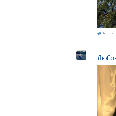
http://ro
Любо