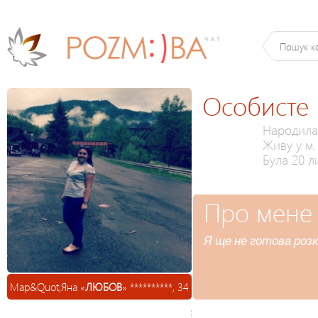
Особисте
Народилас
Живу у м.
Була 20 л
Про мене
Я ще не готова розк
Мар&Quot;Яна «
ЛЮБОВ
» **********, 34