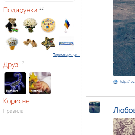
Подарунки
22
Переглянути усі...
Друзі
2
http://ro
Hechicero
Kristinka1…
Корисне
Любо
Правила