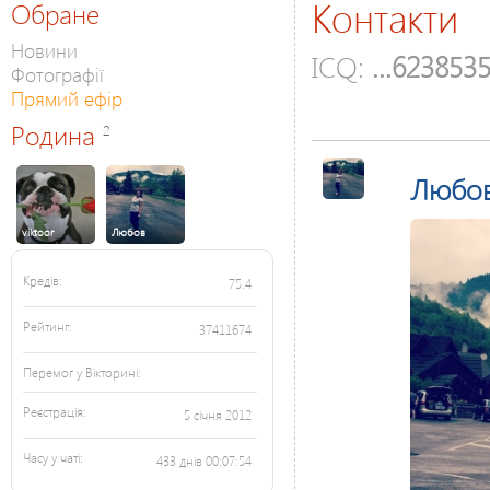
Контакти
Обране
Новини
ICQ:
...623853
Фотографії
Прямий ефір
Родина
2
Любо
viktoor
Любов
Кредів:
75.4
Рейтинг:
37411674
Перемог у Вікторині:
Реєстрація:
5 січня 2012
Часу у чаті:
433 днів 00:07:54