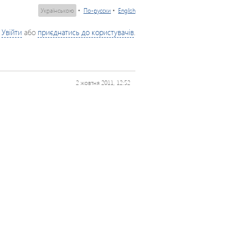
Українською
•
По-русски
•
English
Увійти
або
приєднатись до користувачів
.
2 жовтня 2011, 12:52