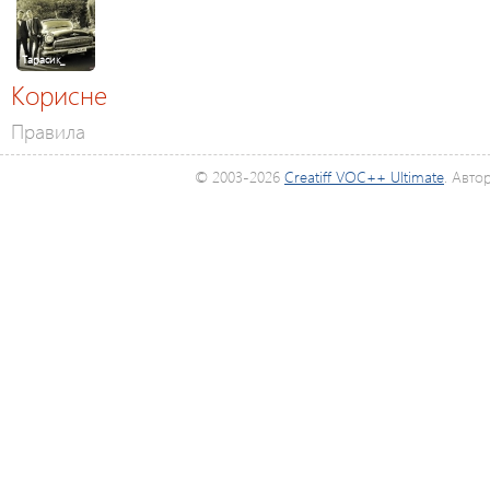
Тарасик_
Корисне
Правила
© 2003-2026
Creatiff VOC++ Ultimate
. Авто