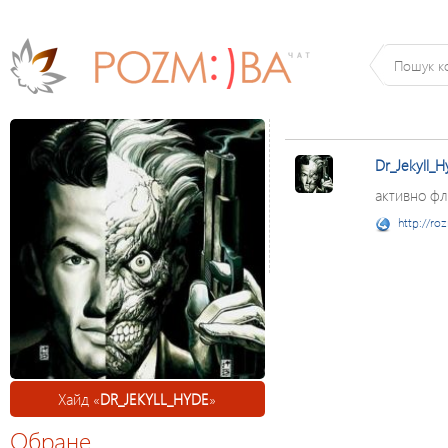
Dr_Jekyll_
активно фл
http://ro
Хайд «
DR_JEKYLL_HYDE
»
Обране