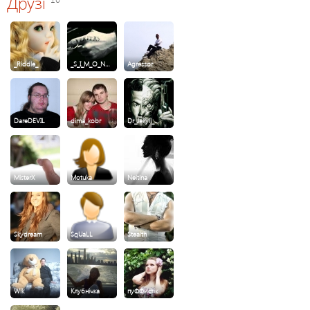
Друзі
_Riddle_
_S_I_M_O_N…
Agressor
DareDEVIL
dima_kobr
Dr_Jekyll_…
MisterX
Motuka
Neitina
Skydream
SqUaLL
Stealth
Wik
Клубнічка
пуФФистік