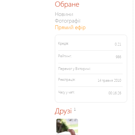
Обране
Новини
Фотографії
Прямий ефір
Кредів:
0.21
Рейтинг:
986
Перемог у Вікторині:
Реєстрація:
14 травня 2010
Часу у чаті:
00:16:26
Друзі
1