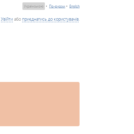
Українською
•
По-русски
•
English
Увійти
або
приєднатись до користувачів
.