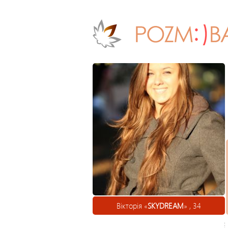
Вікторія «
SKYDREAM
» , 34