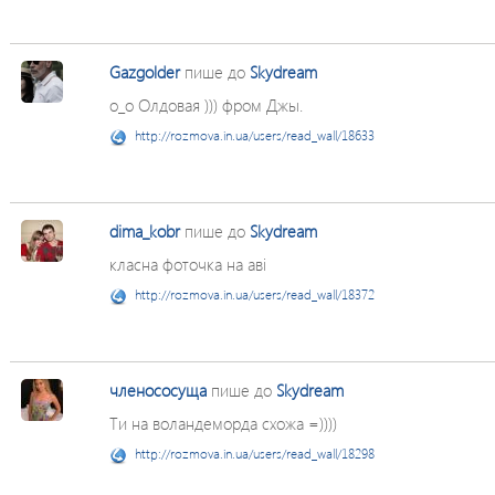
Gazgolder
пише до
Skydream
о_о Олдовая ))) фром Джы.
http://rozmova.in.ua/users/read_wall/18633
dima_kobr
пише до
Skydream
класна фоточка на аві
http://rozmova.in.ua/users/read_wall/18372
членососуща
пише до
Skydream
Ти на воландеморда схожа =))))
http://rozmova.in.ua/users/read_wall/18298