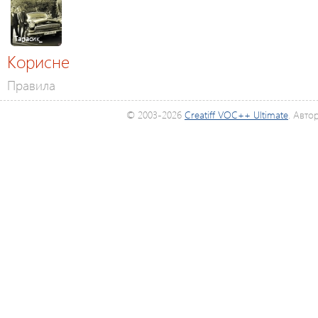
Тарасик_
Корисне
Правила
© 2003-2026
Creatiff VOC++ Ultimate
. Авто