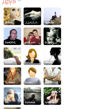
Друзі
_Riddle_
_S_I_M_O_N…
Agressor
DareDEVIL
dima_kobr
Dr_Jekyll_…
MisterX
Motuka
Neitina
Skydream
SqUaLL
Stealth
Wik
Клубнічка
пуФФистік