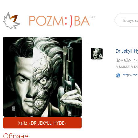
Dr_Jekyll_
йомайо...як
а мама в ку
http://ro
Хайд «
DR_JEKYLL_HYDE
»
Обране