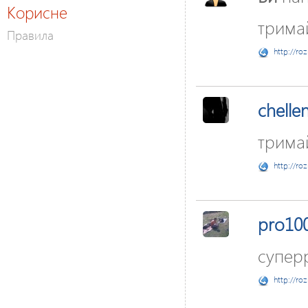
Корисне
трима
Правила
http://ro
chelle
тримай
http://ro
pro10
супер
http://ro