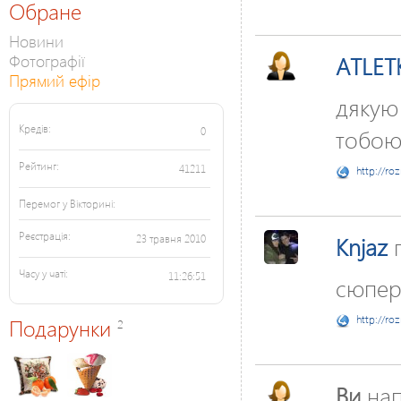
Обране
Новини
Фотографії
ATLET
Прямий ефір
дякую 
Кредів:
тобою
0
Рейтинг:
41211
http://ro
Перемог у Вікторині:
Реєстрація:
Knjaz
23 травня 2010
Часу у чаті:
11:26:51
сюпер
http://ro
Подарунки
2
Ви
нап