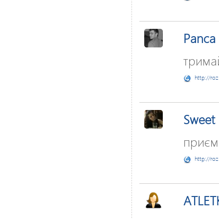
Panca
тримай
http://ro
Sweet
приєм
http://ro
ATLET