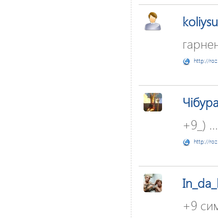
koliys
гарнен
http://ro
Чібур
+9_) ...
http://ro
In_da
+9 си