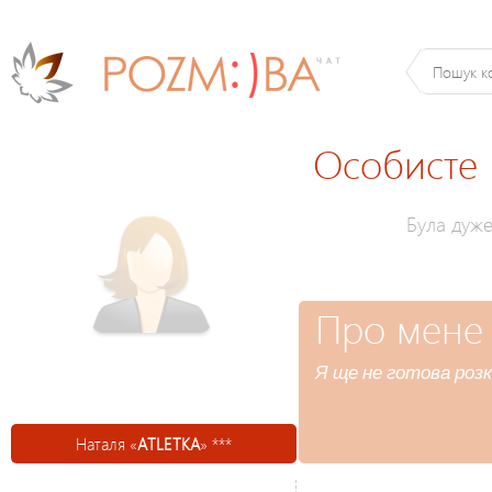
Особисте
Була дуж
Про мене
Я ще не готова розк
Наталя «
ATLETKA
» ***