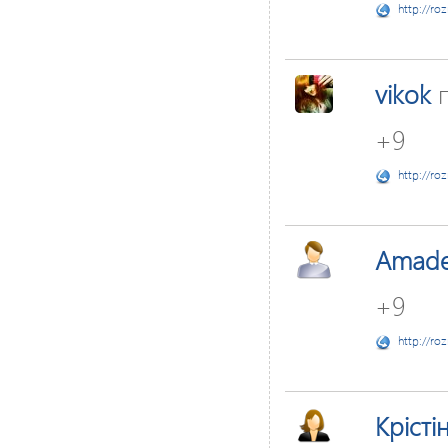
http://ro
vikok
п
+9
http://ro
Amade
+9
http://ro
Крісті