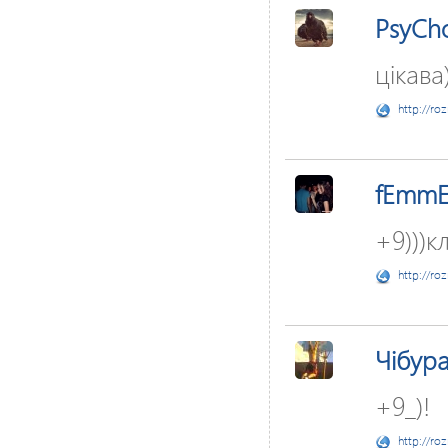
PsyCh
цікава
http://ro
fEmmE
+9)))к
http://ro
Чібур
+9_)!
http://ro