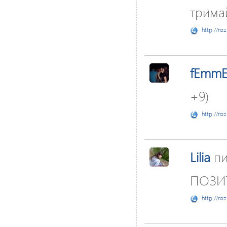
тримай
http://ro
fEmmE
+9)
http://ro
Lilia
пи
ПОЗИ
http://ro