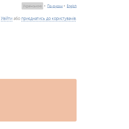
Українською
•
По-русски
•
English
Увійти
або
приєднатись до користувачів
.