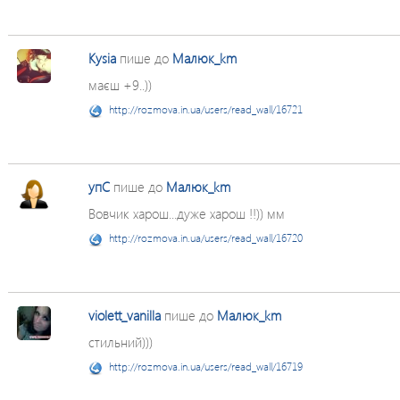
Kysia
пише до
Малюк_km
маєш +9..))
http://rozmova.in.ua/users/read_wall/16721
упС
пише до
Малюк_km
Вовчик харош...дуже харош !!)) мм
http://rozmova.in.ua/users/read_wall/16720
violett_vanilla
пише до
Малюк_km
стильний)))
http://rozmova.in.ua/users/read_wall/16719