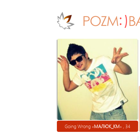
Going Wrong «
МАЛЮК_KM
» , 34