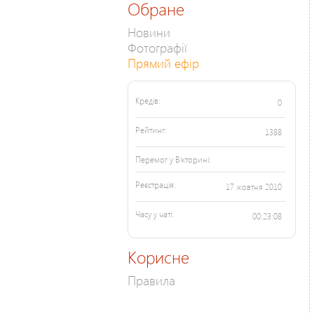
Обране
Новини
Фотографії
Прямий ефір
Кредів:
0
Рейтинг:
1388
Перемог у Вікторині:
Реєстрація:
17 жовтня 2010
Часу у чаті:
00:23:08
Корисне
Правила