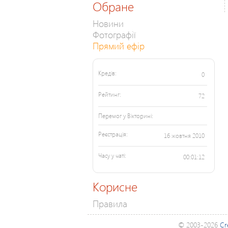
Обране
Новини
Фотографії
Прямий ефір
Кредів:
0
Рейтинг:
72
Перемог у Вікторині:
Реєстрація:
16 жовтня 2010
Часу у чаті:
00:01:12
Корисне
Правила
© 2003-2026
Cr