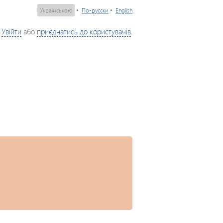
Українською
•
По-русски
•
English
Увійти
або
приєднатись до користувачів
.