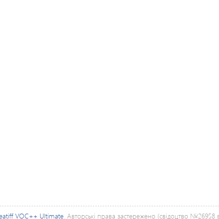
eatiff VOC++ Ultimate
. Авторські права застережено (свідоцтво №26958 ві