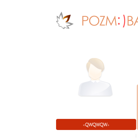
«
QWQWQW
»