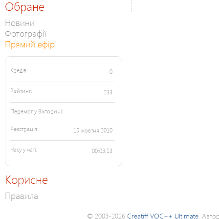
Обране
Новини
Фотографії
Прямий ефір
Кредів:
0
Рейтинг:
233
Перемог у Вікторині:
Реєстрація:
15 жовтня 2010
Часу у чаті:
00:03:53
Корисне
Правила
© 2003-2026
Creatiff VOC++ Ultimate
. Авто