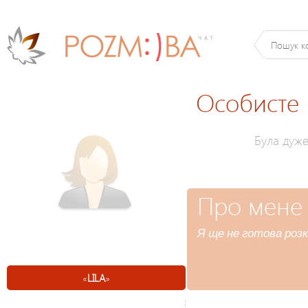
Особисте
Була дуж
Про мене
Я ще не готова розк
«
LILA
»