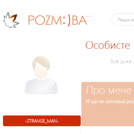
Особисте
Був дуже
Про мене
Я ще не готовий роз
«
STRANGE_MAN
»