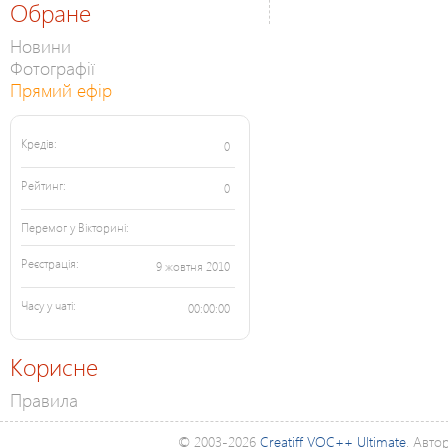
Обране
Новини
Фотографії
Прямий ефір
Кредів:
0
Рейтинг:
0
Перемог у Вікторині:
Реєстрація:
9 жовтня 2010
Часу у чаті:
00:00:00
Корисне
Правила
© 2003-2026
Creatiff VOC++ Ultimate
. Авто