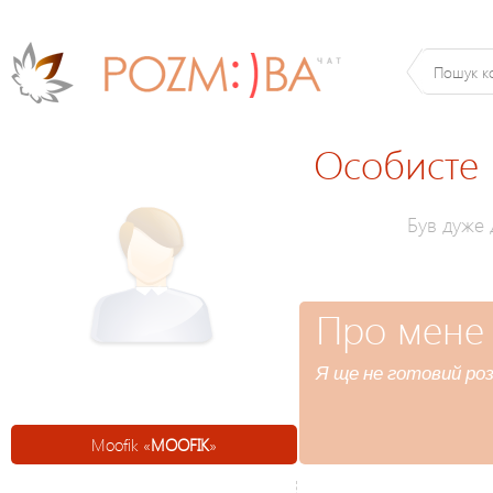
Особисте
Був дуже
Про мене
Я ще не готовий роз
Moofik «
MOOFIK
»