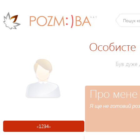
Особисте
Був дуже
Про мене
Я ще не готовий роз
«
1234
»