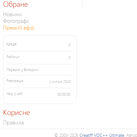
Обране
Новини
Фотографії
Прямий ефір
Кредів:
0
Рейтинг:
0
Перемог у Вікторині:
Реєстрація:
1 липня 2010
Часу у чаті:
00:00:00
Корисне
Правила
© 2003-2026
Creatiff VOC++ Ultimate
. Авто