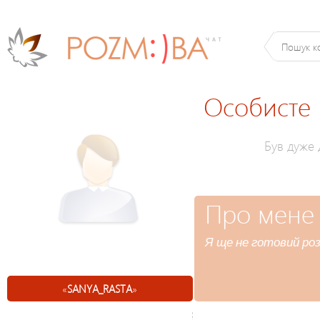
Особисте
Був дуже
Про мене
Я ще не готовий роз
«
SANYA_RASTA
»