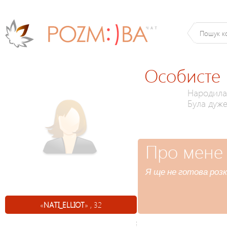
Особисте
Народилас
Була дуж
Про мене
Я ще не готова розк
«
NATI_ELLIOT
» , 32