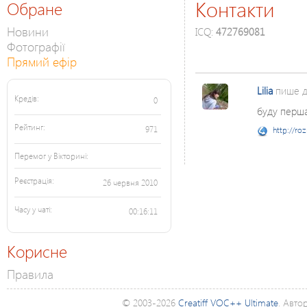
Контакти
Обране
Новини
ICQ:
472769081
Фотографії
Прямий ефір
Lilia
пише 
Кредів:
0
буду перша
Рейтинг:
971
http://ro
Перемог у Вікторині:
Реєстрація:
26 червня 2010
Часу у чаті:
00:16:11
Корисне
Правила
© 2003-2026
Creatiff VOC++ Ultimate
. Авто