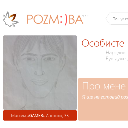
Особисте
Народився
Був дуже
Про мене
Я ще не готовий роз
Максим «
GAMER
» Антосюк, 33