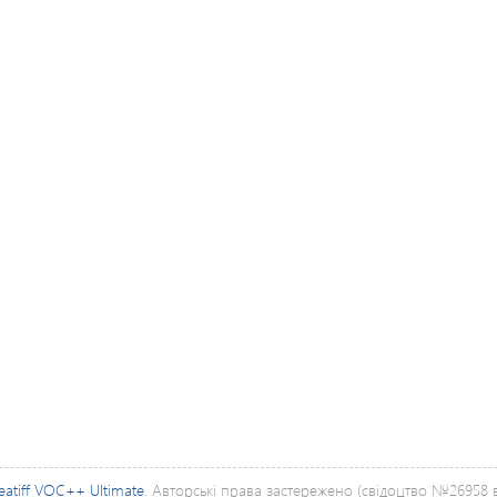
eatiff VOC++ Ultimate
. Авторські права застережено (свідоцтво №26958 ві