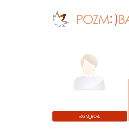
«
X3M_BOB
»