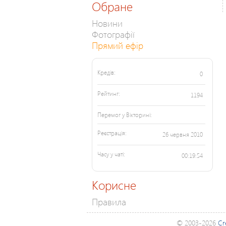
Обране
Новини
Фотографії
Прямий ефір
Кредів:
0
Рейтинг:
1194
Перемог у Вікторині:
Реєстрація:
26 червня 2010
Часу у чаті:
00:19:54
Корисне
Правила
© 2003-2026
Cr