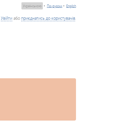
Українською
•
По-русски
•
English
Увійти
або
приєднатись до користувачів
.