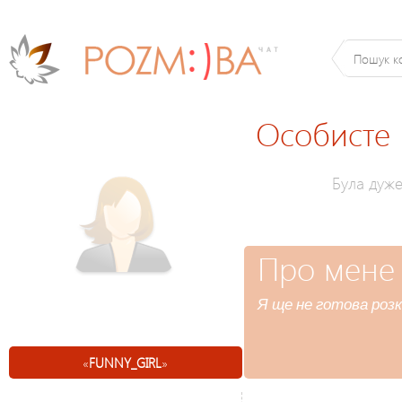
Особисте
Була дуж
Про мене
Я ще не готова розк
«
FUNNY_GIRL
»