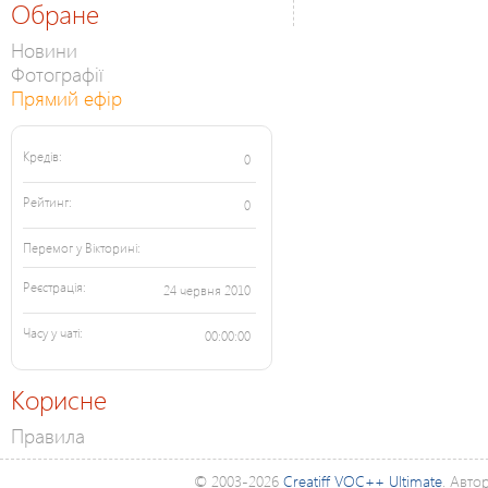
Обране
Новини
Фотографії
Прямий ефір
Кредів:
0
Рейтинг:
0
Перемог у Вікторині:
Реєстрація:
24 червня 2010
Часу у чаті:
00:00:00
Корисне
Правила
© 2003-2026
Creatiff VOC++ Ultimate
. Авто