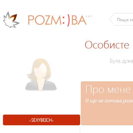
Особисте
Була дуж
Про мене
Я ще не готова розк
«
SEXYBEICH
»