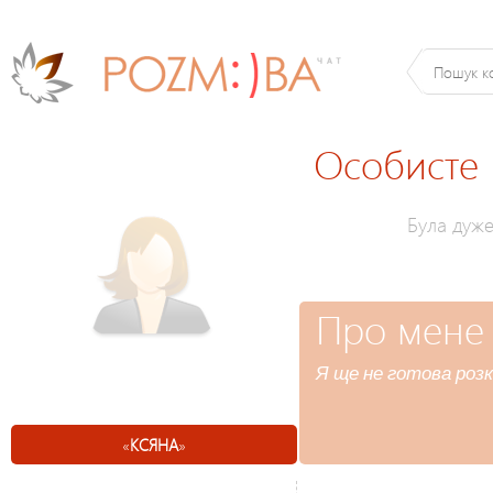
Особисте
Була дуж
Про мене
Я ще не готова розк
«
КСЯНА
»