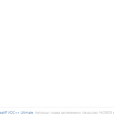
eatiff VOC++ Ultimate
. Авторські права застережено (свідоцтво №26958 ві