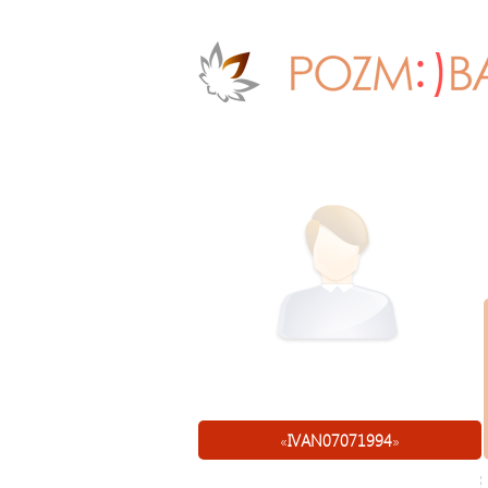
«
IVAN07071994
»