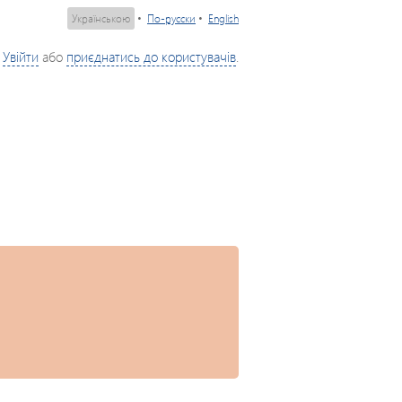
Українською
•
По-русски
•
English
Увійти
або
приєднатись до користувачів
.