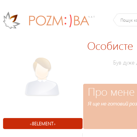
Особисте
Був дуже
Про мене
Я ще не готовий роз
«
8ELEMENT
»