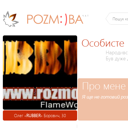
Особисте
Народився
Був дуже
Про мене
Я ще не готовий роз
Олег «
RUBBER
» Борович, 30