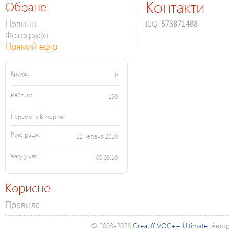
Контакти
Обране
Новини
ICQ:
573871488
Фотографії
Прямий ефір
Кредів:
0
Рейтинг:
190
Перемог у Вікторині:
Реєстрація:
22 червня 2010
Часу у чаті:
00:03:10
Корисне
Правила
© 2003-2026
Creatiff VOC++ Ultimate
. Авто