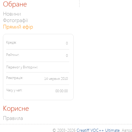
Обране
Новини
Фотографії
Прямий ефір
Кредів:
0
Рейтинг:
0
Перемог у Вікторині:
Реєстрація:
14 червня 2010
Часу у чаті:
00:00:00
Корисне
Правила
© 2003-2026
Creatiff VOC++ Ultimate
. Авто