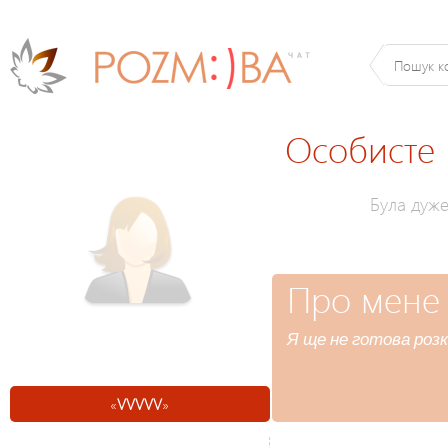
Особисте
Була дуж
Про мене
Я ще не готова розк
«
VVVVV
»