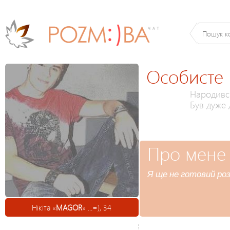
Особисте
Народився
Був дуже
Про мене
Я ще не готовий роз
Нікіта «
MAGOR
» ...=), 34