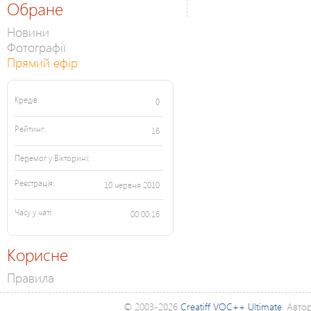
Обране
Новини
Фотографії
Прямий ефір
Кредів:
0
Рейтинг:
16
Перемог у Вікторині:
Реєстрація:
10 червня 2010
Часу у чаті:
00:00:16
Корисне
Правила
© 2003-2026
Creatiff VOC++ Ultimate
. Авто