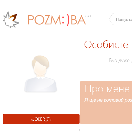
Особисте
Був дуже
Про мене
Я ще не готовий роз
«
JOKER_IF
»