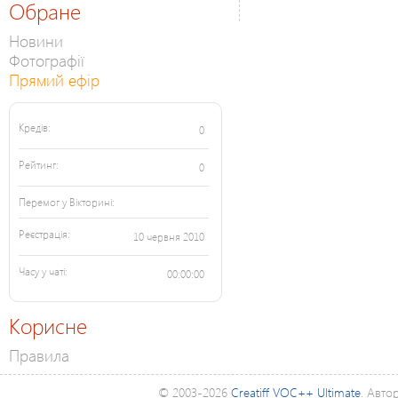
Обране
Новини
Фотографії
Прямий ефір
Кредів:
0
Рейтинг:
0
Перемог у Вікторині:
Реєстрація:
10 червня 2010
Часу у чаті:
00:00:00
Корисне
Правила
© 2003-2026
Creatiff VOC++ Ultimate
. Авто