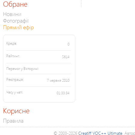
Обране
Новини
Фотографії
Прямий ефір
Кредів:
0
Рейтинг:
5614
Перемог у Вікторині:
Реєстрація:
7 червня 2010
Часу у чаті:
01:33:34
Корисне
Правила
© 2003-2026
Creatiff VOC++ Ultimate
. Авто