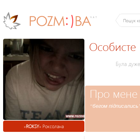
Особисте
Була дуж
Про мене
“бегом підписались
«
ROKSY
» Роксолана