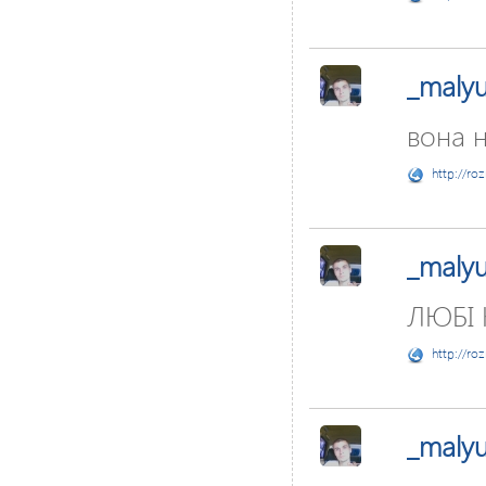
_maly
вона 
http://ro
_maly
ЛЮБІ К
http://ro
_maly