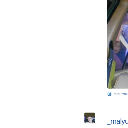
http://ro
_maly