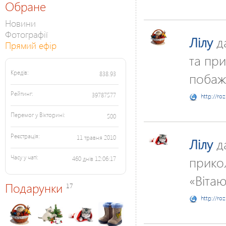
Обране
Новини
Фотографії
Лілу
д
Прямий ефір
та при
Кредів:
побажа
838.93
Рейтинг:
39787577
http://ro
Перемог у Вікторині:
500
Реєстрація:
11 травня 2010
Лілу
д
прикол
Часу у чаті:
460 днів 12:06:17
«Вітаю
Подарунки
17
http://ro