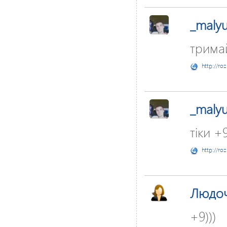
_maly
тримай
http://ro
_maly
тіки +
http://ro
Людо
+9)))