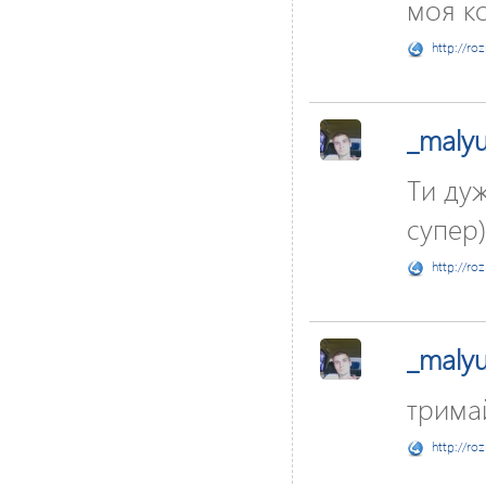
моя ко
http://ro
_maly
Ти дуж
супер)
http://ro
_maly
тримай
http://ro