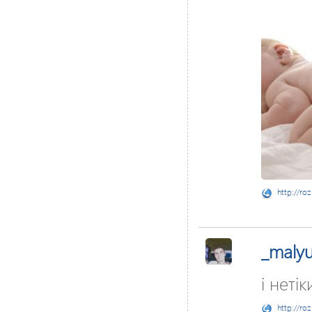
http://ro
_maly
і нетік
http://ro