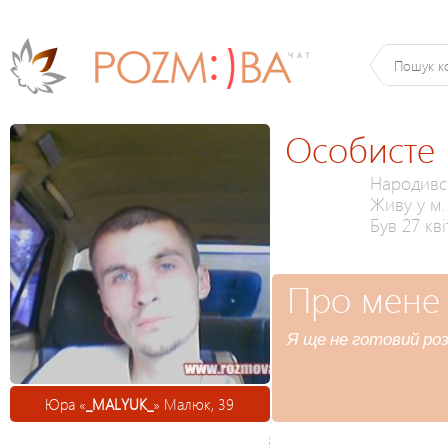
Особисте
Народився
Живу у м.
Був 27 кві
Про мене
Я ще не готовий роз
Юра «
_MALYUK_
» Малюк, 39