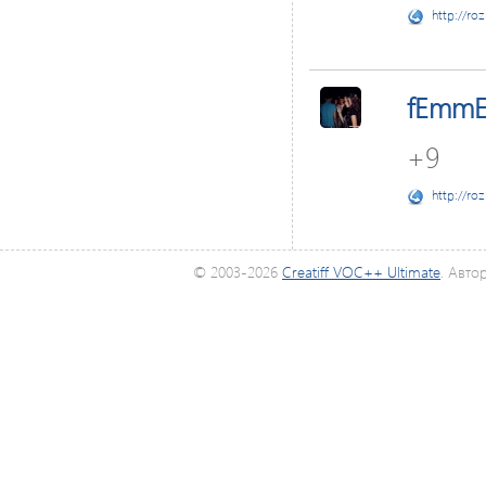
http://ro
fEmmE
+9
http://ro
© 2003-2026
Creatiff VOC++ Ultimate
. Авто