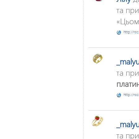
та при
«Цьоми
http://ro
_maly
та при
платин
http://ro
_maly
та при