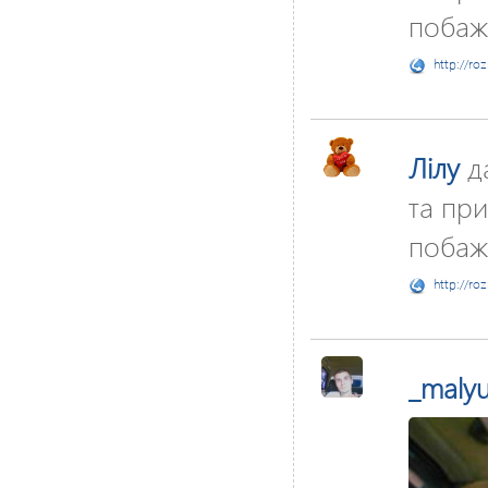
побаж
http://ro
Лілу
д
та при
побажа
http://ro
_maly