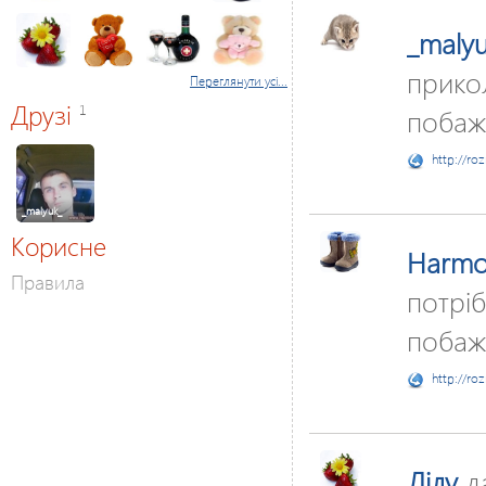
_maly
прикол
Переглянути усі...
Друзі
1
побаж
http://ro
_malyuk_
Корисне
Harmo
Правила
потріб
побаж
http://ro
Лілу
д