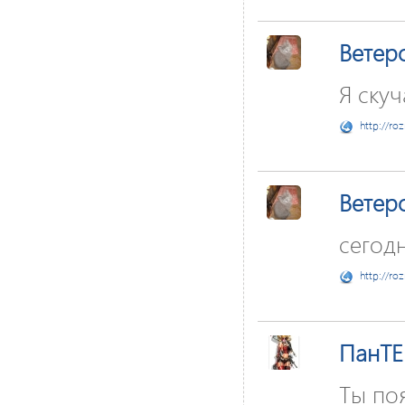
Ветер
Я скуч
http://ro
Ветер
сегодн
http://ro
ПанTE
Ты поя