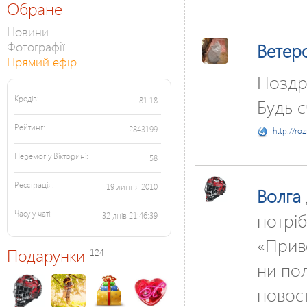
Обране
Новини
Фотографії
Ветер
Прямий ефір
Поздра
Кредів:
Будь с
81.18
Рейтинг:
2843199
http://ro
Перемог у Вікторині:
58
Реєстрація:
19 липня 2010
Волга
потріб
Часу у чаті:
32 днів 21:46:39
«Приве
Подарунки
124
ни по
новост