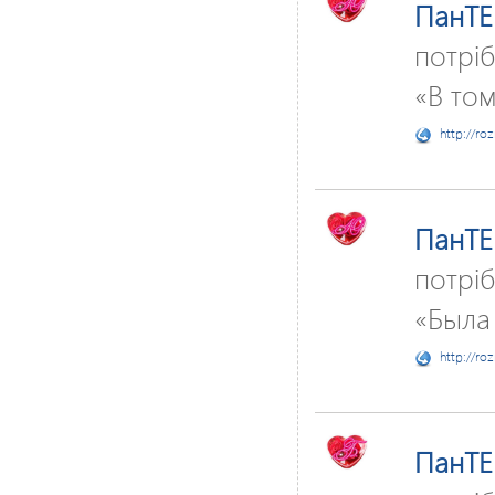
ПанTE
потріб
«В том
http://ro
ПанTE
потріб
«Была
http://ro
ПанTE