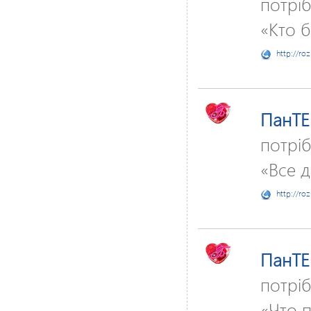
потріб
«Кто б
http://ro
ПанTE
потріб
«Все 
http://ro
ПанTE
потріб
«Что 