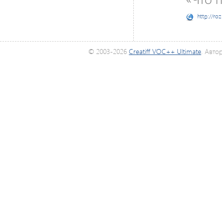
http://ro
© 2003-2026
Creatiff VOC++ Ultimate
. Авто