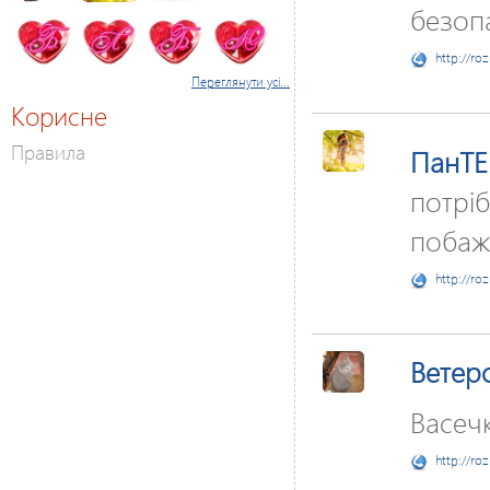
безопа
http://ro
Переглянути усі...
Корисне
Правила
ПанTE
потріб
побаж
http://ro
Ветер
Васечк
http://ro