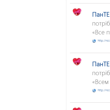
ПанTE
потріб
«Все 
http://ro
ПанTE
потріб
«Всем
http://ro