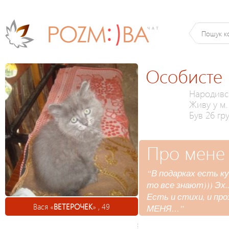
Особисте
Народився
Живу у м
Був 26 гру
Про мене
“В подарках есть кук
то все знают))) Эх.
Есть и стихи, и про
Вася «
ВЕТЕРОЧЕК
» , 49
МЕНЯ…”