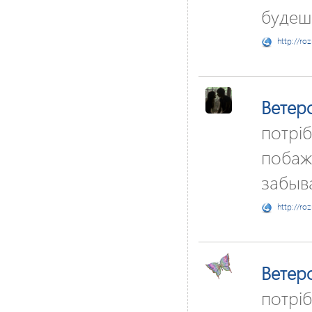
будеш
http://ro
Ветер
потріб
побаж
забыва
http://ro
Ветер
потріб