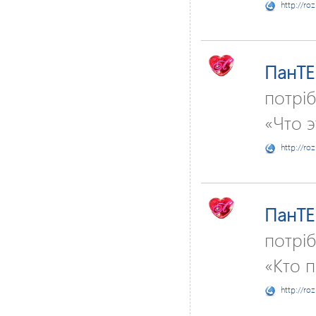
http://ro
ПанTE
потріб
«Что э
http://ro
ПанTE
потріб
«Кто 
http://ro