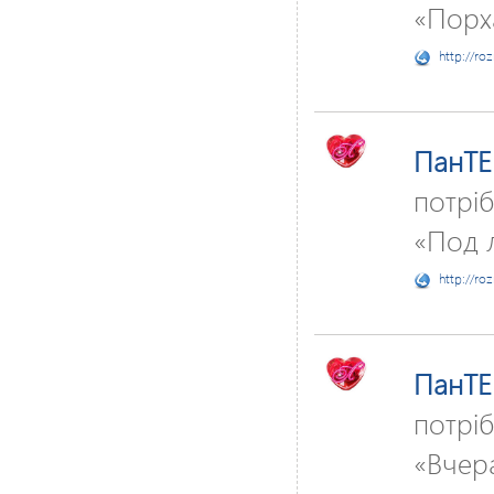
«Порха
http://ro
ПанTE
потріб
«Под 
http://ro
ПанTE
потріб
«Вчер