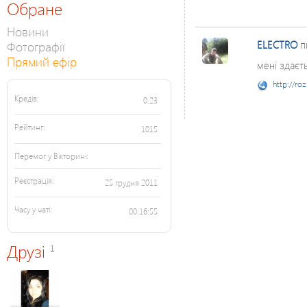
Обране
Новини
Фотографії
ELECTRO
п
Прямий ефір
мені здаєт
http://ro
Кредів:
0.23
Рейтинг:
1015
Перемог у Вікторині:
Реєстрація:
25 грудня 2011
Часу у чаті:
00:16:55
Друзі
1