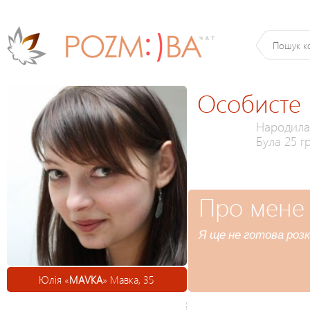
Особисте
Народилас
Була 25 г
Про мене
Я ще не готова розк
Юлія «
MAVKA
» Мавка, 35