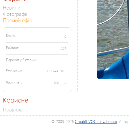
Новини
Фотографії
Прямий ефір
Кредів:
0
Рейтинг:
117
Перемог у Вікторині:
Реєстрація:
12 січня 2012
Часу у чаті:
00:01:57
Корисне
Правила
© 2003-2026
Creatiff VOC++ Ultimate
. Авто