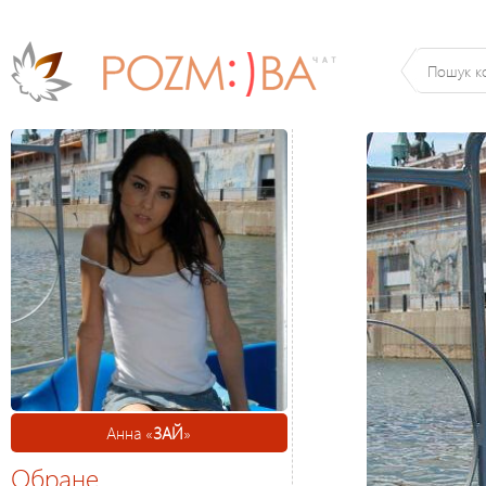
Анна «
ЗАЙ
»
Обране