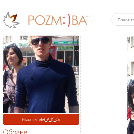
Максим «
М_А_К_С
»
Обране