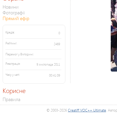
Новини
Фотографії
Прямий ефір
Кредів:
0
Рейтинг:
2469
Перемог у Вікторині:
Реєстрація:
9 листопада 2011
Часу у чаті:
00:41:09
Корисне
Правила
© 2003-2026
Creatiff VOC++ Ultimate
. Авто