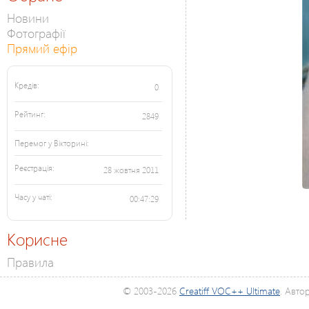
Новини
Фотографії
Прямий ефір
Кредів:
0
Рейтинг:
2849
Перемог у Вікторині:
Реєстрація:
28 жовтня 2011
Часу у чаті:
00:47:29
Корисне
Правила
© 2003-2026
Creatiff VOC++ Ultimate
. Авто