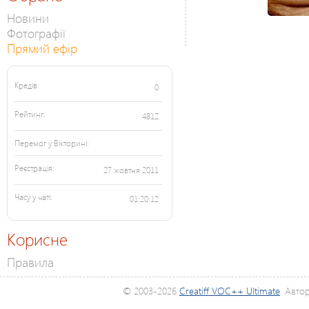
Новини
Фотографії
Прямий ефір
Кредів:
0
Рейтинг:
4812
Перемог у Вікторині:
Реєстрація:
27 жовтня 2011
Часу у чаті:
01:20:12
Корисне
Правила
© 2003-2026
Creatiff VOC++ Ultimate
. Авто