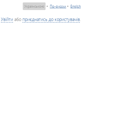
Українською
•
По-русски
•
English
Увійти
або
приєднатись до користувачів
.