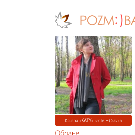
Ksusha «
KATY
» Smile =) Savka
Обране