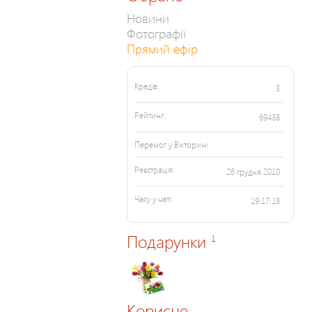
Новини
Фотографії
Прямий ефір
Кредів:
3
Рейтинг:
69438
Перемог у Вікторині:
Реєстрація:
26 грудня 2010
Часу у чаті:
19:17:18
Подарунки
1
Корисне