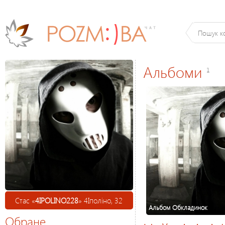
Альбоми
1
Стас «
4IPOLINO228
» 4Іполіно, 32
Альбом Обкладинок
Обране