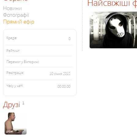
Найсвіжіші ф
Новини
Фотографії
Прямий ефір
Кредів:
0
Рейтинг:
Перемог у Вікторині:
Реєстрація:
10 січня 2015
Часу у чаті:
00:00:00
Друзі
1
przek