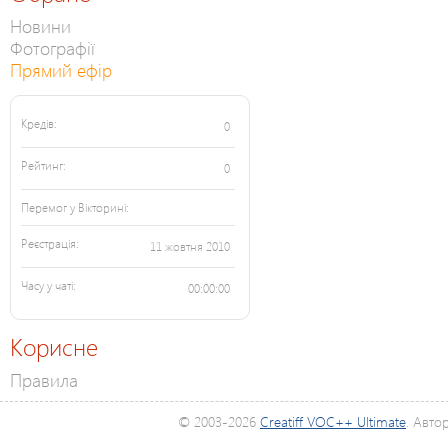
Новини
Фотографії
Прямий ефір
Кредів:
0
Рейтинг:
0
Перемог у Вікторині:
Реєстрація:
11 жовтня 2010
Часу у чаті:
00:00:00
Корисне
Правила
© 2003-2026
Creatiff VOC++ Ultimate
. Авто