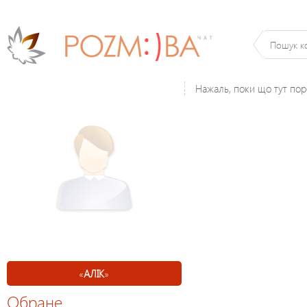
Нажаль, поки що тут по
«
АЛІК
»
Обране