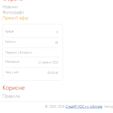
Новини
Фотографії
Прямий ефір
Кредів:
0
Рейтинг:
46
Перемог у Вікторині:
Реєстрація:
12 червня 2010
Часу у чаті:
00:00:46
Корисне
Правила
© 2003-2026
Creatiff VOC++ Ultimate
. Авто