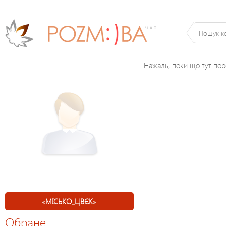
Нажаль, поки що тут по
«
МІСЬКО_ЦВЄК
»
Обране