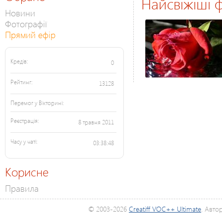
Найсвіжіші ф
Новини
Фотографії
Прямий ефір
Кредів:
0
Рейтинг:
13128
Перемог у Вікторині:
Реєстрація:
8 травня 2011
Часу у чаті:
03:38:48
Корисне
Правила
© 2003-2026
Creatiff VOC++ Ultimate
. Авто