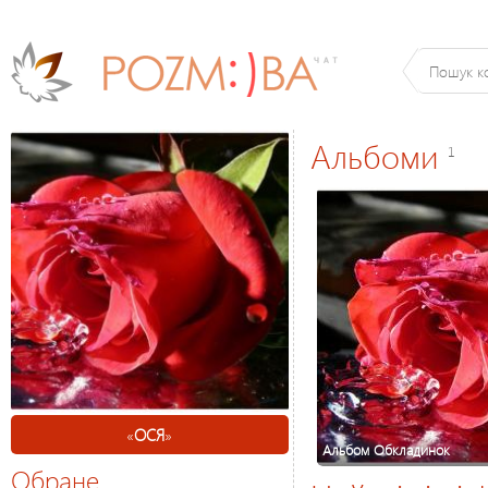
Альбоми
1
«
ОСЯ
»
Альбом Обкладинок
Обране