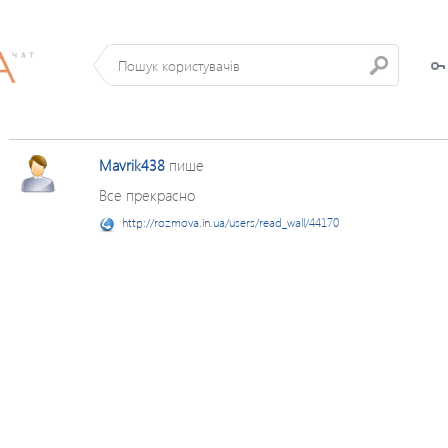
Mavrik438
пише
Все прекрасно
http://rozmova.in.ua/users/read_wall/44170