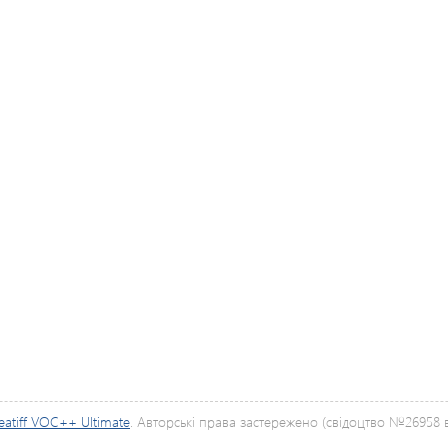
eatiff VOC++ Ultimate
. Авторські права застережено (свідоцтво №26958 ві