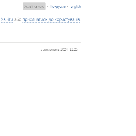
Українською
•
По-русски
•
English
Увійти
або
приєднатись до користувачів
.
5 листопада 2024, 12:25