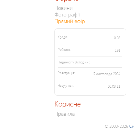
Новини
Фотографії
Прямий ефір
Кредів:
0.08
Рейтинг:
191
Перемог у Вікторині:
Реєстрація:
5 листопада 2024
Часу у чаті:
00:03:11
Корисне
Правила
© 2003-2026
Cr