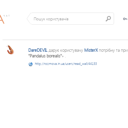
DareDEVIL
дарує користувачу
MisterX
потрібну та при
"Pandalus borealis"
» .
http://rozmova.in.ua/users/read_wall/44133