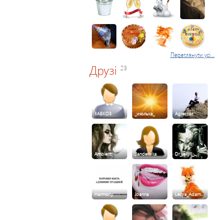
Переглянути усі...
Друзі
23
3ABXO3
_июлька_
Agressor
Ambient
Banderivka
Dr_Jekyll_…
Harmony
Joanna
Lesya_Adam…