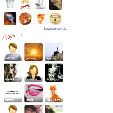
Переглянути усі...
Друзі
23
3ABXO3
_июлька_
Agressor
Ambient
Banderivka
Dr_Jekyll_…
Harmony
Joanna
Lesya_Adam…