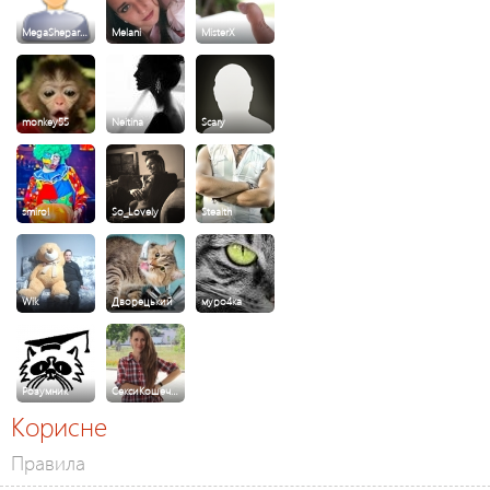
MegaShepar…
Melani
MisterX
monkey55
Neitina
Scary
smirol
So_Lovely
Stealth
Wik
Дворецький
муро4ка
Розумник
СексиКошеч…
Корисне
Правила