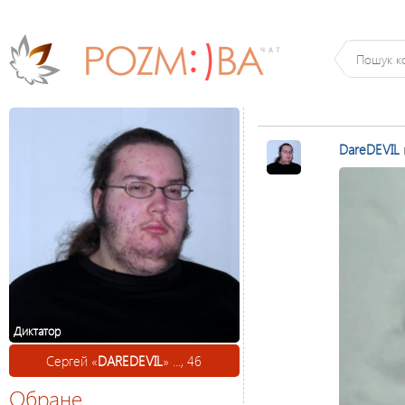
DareDEVIL
Диктатор
Сергей «
DAREDEVIL
» ..., 46
Обране