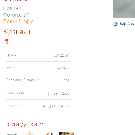
Новини
Фотографії
Прямий ефір
http://ro
Відзнаки
1
Кредів:
104021.94
Рейтинг:
37489430
Перемог у Вікторині:
293
Реєстрація:
6 травня 2010
Часу у чаті:
433 днів 21:43:50
Подарунки
68