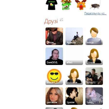
Переглянути усі...
Друзі
15
_Prince__
Agressor
bobrja
DareDEVIL
effect
Gilmore
Innocent_E…
Jouissance
KoNsyLL
parisienne
Spaider
Sunny_