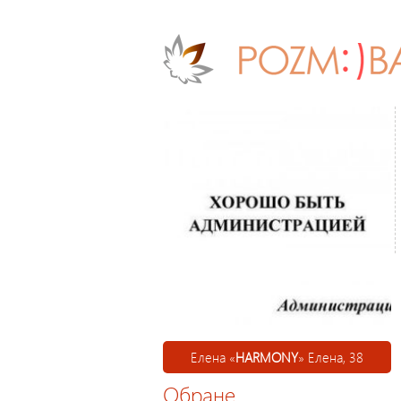
Елена «
HARMONY
» Елена, 38
Обране