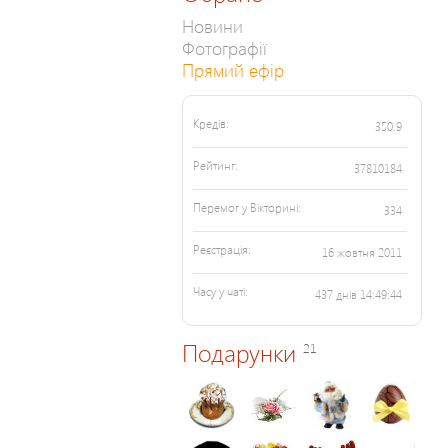
Новини
Фотографії
Прямий ефір
Кредів:
350.9
Рейтинг:
37810184
Перемог у Вікторині:
334
Реєстрація:
16 жовтня 2011
Часу у чаті:
437 днів 14:49:44
Подарунки
21