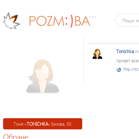
Tonichka
п
привет все
http://ro
Тоня «
TONICHKA
» Іонова, 30
Обране