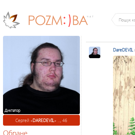
DareDEVIL
Диктатор
Сергей «
DAREDEVIL
» ..., 46
Обране