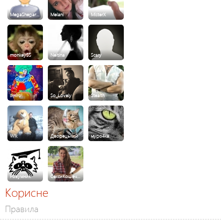
MegaShepar…
Melani
MisterX
monkey55
Neitina
Scary
smirol
So_Lovely
Stealth
Wik
Дворецький
муро4ка
Розумник
СексиКошеч…
Корисне
Правила