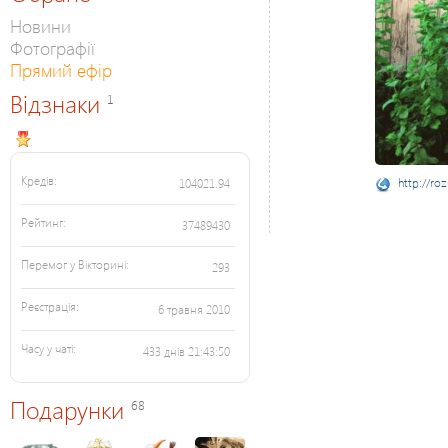
Новини
Фотографії
Прямий ефір
Відзнаки
1
Кредів:
http://ro
104021.94
Рейтинг:
37489430
Перемог у Вікторині:
293
Реєстрація:
6 травня 2010
Часу у чаті:
433 днів 21:43:50
Подарунки
68