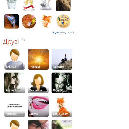
Переглянути усі...
Друзі
23
3ABXO3
_июлька_
Agressor
Ambient
Banderivka
Dr_Jekyll_…
Harmony
Joanna
Lesya_Adam…