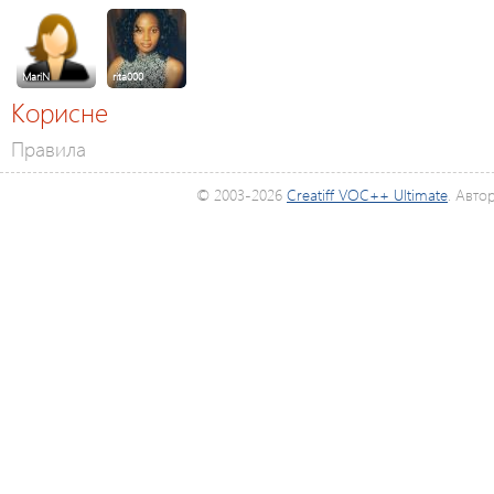
MariN
rita000
Корисне
Правила
© 2003-2026
Creatiff VOC++ Ultimate
. Авто