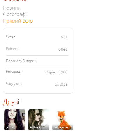
Новини
Фотографії
Прямий ефір
Кредів:
5.11
Рейтинг:
64698
Перемог у Вікторині:
Реєстрація:
22 травня 2010
Часу у чаті:
17:58:18
Друзі
5
_embri_
Ambient
Lesya_Adam…