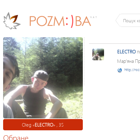
ELECTRO
п
Мар'яна Пр
http://ro
Oleg «
ELECTRO
» , 35
Обране